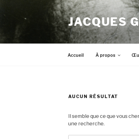
Aller
au
JACQUES 
contenu
principal
Accueil
À propos
Œu
AUCUN RÉSULTAT
Il semble que ce que vous che
une recherche.
Recherche