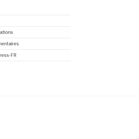
cations
mentaires
Press-FR