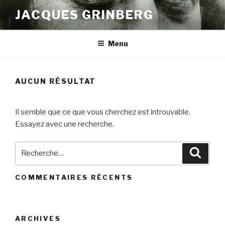
Aller
JACQUES GRINBERG
au
contenu
principal
Menu
AUCUN RÉSULTAT
Il semble que ce que vous cherchez est introuvable.
Essayez avec une recherche.
Recherche
Reche
pour
:
COMMENTAIRES RÉCENTS
ARCHIVES